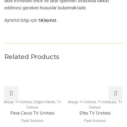
İade etmeden önce ve iade işlemleri sırasında dikkat
edilmesi gereken hususlar bulunmaktadır.
Ayrıntılı bilgi için
tıklayınız.
Related Products
Ahşap Tv Ünitesi
,
Düğün Paketi
,
Tv
Ahşap Tv Ünitesi
,
Tv Sehpası
,
Tv
Ünitesi
Ünitesi
Pera Ceviz TV Ünitesi
Efes TV Ünitesi
Fiyat Sorunuz
Fiyat Sorunuz