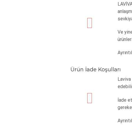
LAVİVA
anlaşma
sevkiya
Ve yine
ürünler
Ayrıntıl
Ürün İade Koşulları
Laviva 
edebili
İade e
gereke
Ayrıntıl