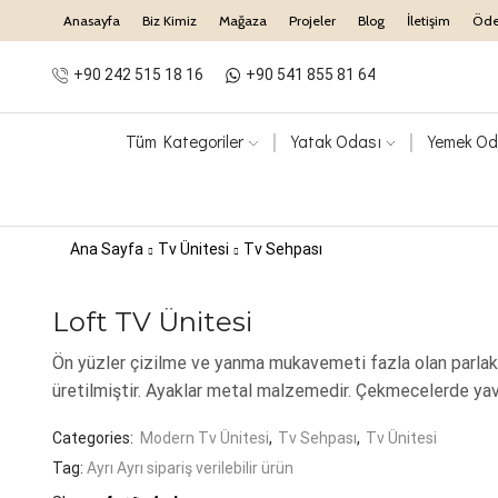
Anasayfa
Biz Kimiz
Mağaza
Projeler
Blog
İletişim
Öd
+90 242 515 18 16
+90 541 855 81 64
Tüm Kategoriler
Yatak Odası
Yemek Od
Ana Sayfa
Tv Ünitesi
Tv Sehpası
Loft TV Ünitesi
Ön yüzler çizilme ve yanma mukavemeti fazla olan parlak
üretilmiştir. Ayaklar metal malzemedir. Çekmecelerde yava
Categories:
Modern Tv Ünitesi
,
Tv Sehpası
,
Tv Ünitesi
Tag:
Ayrı Ayrı sipariş verilebilir ürün