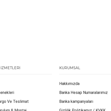
HIZMETLERI
KURUMSAL
Hakkımızda
enekleri
Banka Hesap Numaralarımız
argo Ve Teslimat
Banka kampanyaları
urulum & Montaj
Gizlilik Politikamız / KVKK