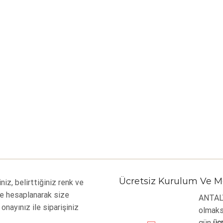
Ücretsiz Kurulum Ve M
iniz, belirttiğiniz renk ve
e hesaplanarak size
ANTALYA
, onayınız ile siparişiniz
olmaksı
gün
üc