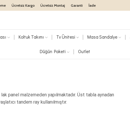
eme
Ücretsiz Kargo
Ücretsiz Montaj
Garanti
İade
ası
Koltuk Takımı
Tv Ünitesi
Masa Sandalye
Düğün Paketi
Outlet
 lak panel malzemeden yapılmaktadır. Üst tabla aynadan
şlatıcı tandem ray kullanılmıştır.