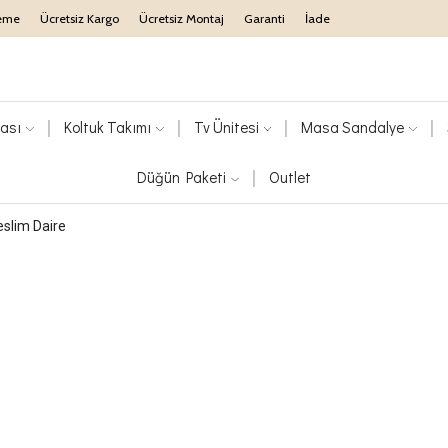
eme
Ücretsiz Kargo
Ücretsiz Montaj
Garanti
İade
ası
Koltuk Takımı
Tv Ünitesi
Masa Sandalye
Düğün Paketi
Outlet
slim Daire