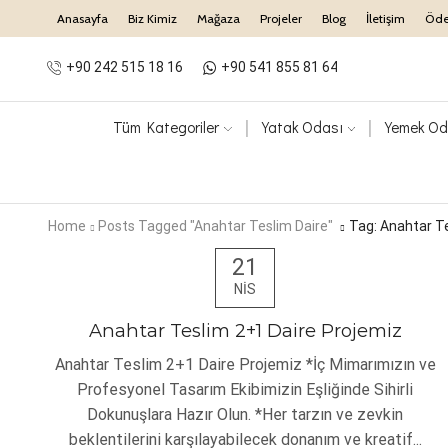
Anasayfa
Biz Kimiz
Mağaza
Projeler
Blog
İletişim
Öd
+90 242 515 18 16
+90 541 855 81 64
Tüm Kategoriler
Yatak Odası
Yemek Od
Home
Posts Tagged "Anahtar Teslim Daire"
Tag: Anahtar Te
21
NIS
Anahtar Teslim 2+1 Daire Projemiz
Anahtar Teslim 2+1 Daire Projemiz *İç Mimarımızın ve
Profesyonel Tasarım Ekibimizin Eşliğinde Sihirli
Dokunuşlara Hazır Olun. *Her tarzın ve zevkin
beklentilerini karşılayabilecek donanım ve kreatif...