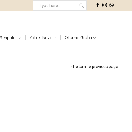
Search
Input
Sehpalar
Yatak Baza
Oturma Grubu
Return to previous page