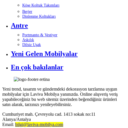
Köşe Koltuk Takımları
Berjer
Dinlenme Koltukları
Antre
Portmanto & Vestiyer
Askılık
Dilsiz Uşak
Yeni Gelen Mobilyalar
En çok bakılanlar
Yeni trend, tasarım ve gündemdeki dekorasyon tarzlarına uygun
mobilyalar için Laviva Mobilya yanınızda. Online alışveriş veriş
yapabileceğiniz bu web sitemiz üzerinden beğendiğiniz ürünleri
satın alarak, tarzınızı yenileyebilirsiniz.
Cumhuriyet mah. Çevreyolu cad. 1413 sokak no:11
Alanya/Antalya
Email:
bilgi@laviva-mobilya.com