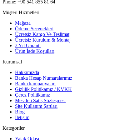
Phone: +90 541 855 81 64
Müşteri Hizmetleri
Mağaza
Ödeme Seçenekleri
Ücretsiz Kargo Ve Teslimat
Ücretsiz Kurulum & Montaj
2 Yıl Garanti
Ürün İade Koşulları
Kurumsal
Hakkımızda
Banka Hesap Numaralarımız
Banka kampanyaları
Gizlilik Politikamız / KVKK
Çerez Politikamız
Mesafeli Satış Sözleşmesi
Site Kullanım Şartları
Blog
İletişim
Kategoriler
Yatak Odası