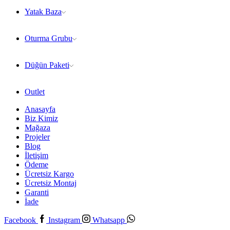
Yatak Baza
Oturma Grubu
Düğün Paketi
Outlet
Anasayfa
Biz Kimiz
Mağaza
Projeler
Blog
İletişim
Ödeme
Ücretsiz Kargo
Ücretsiz Montaj
Garanti
İade
Facebook
Instagram
Whatsapp