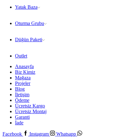
Yatak Baza
Oturma Grubu
Düğün Paketi
Outlet
Anasayfa
Biz Kimiz
Mağaza
Projeler
Blog
İletişim
Ödeme
Ücretsiz Kargo
Ücretsiz Montaj
Garanti
İade
Facebook
Instagram
Whatsapp