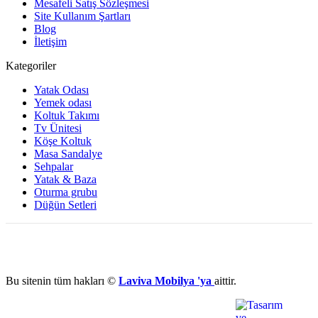
Mesafeli Satış Sözleşmesi
Site Kullanım Şartları
Blog
İletişim
Kategoriler
Yatak Odası
Yemek odası
Koltuk Takımı
Tv Ünitesi
Köşe Koltuk
Masa Sandalye
Sehpalar
Yatak & Baza
Oturma grubu
Düğün Setleri
Bu sitenin tüm hakları ©
Laviva Mobilya 'ya
aittir.