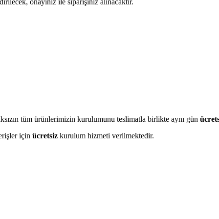
irilecek, onayınız ile siparişiniz alınacaktır.
maksızın tüm ürünlerimizin kurulumunu teslimatla birlikte aynı gün
ücrets
erişler için
ücretsiz
kurulum hizmeti verilmektedir.