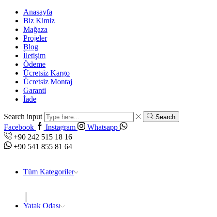
Anasayfa
Biz Kimiz
Mağaza
Projeler
Blog
İletişim
Ödeme
Ücretsiz Kargo
Ücretsiz Montaj
Garanti
İade
Search input
Search
Facebook
Instagram
Whatsapp
+90 242 515 18 16
+90 541 855 81 64
Tüm Kategoriler
Yatak Odası