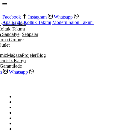
Facebook
Instagram
Whatsapp
Ana Sayfa
Koltuk Takımı
Modern Salon Takımı
r
Yatak Odası
oltuk Takımı
 Sandalye
Sehpalar
urma Grubu
utlet
imiz
Mağaza
Projeler
Blog
cretsiz Kargo
Garanti
İade
m
Whatsapp