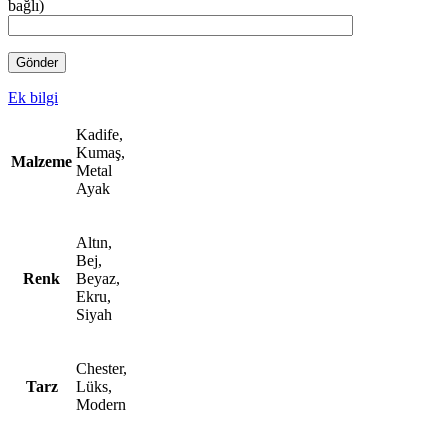
bağlı)
Ek bilgi
Kadife,
Kumaş,
Malzeme
Metal
Ayak
Altın,
Bej,
Renk
Beyaz,
Ekru,
Siyah
Chester,
Tarz
Lüks,
Modern