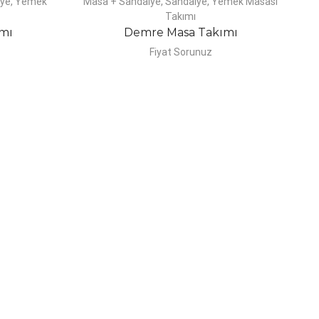
lye
,
Yemek
Masa + Sandalye
,
Sandalye
,
Yemek Masası
M
Takımı
mı
Demre Masa Takımı
Fiyat Sorunuz