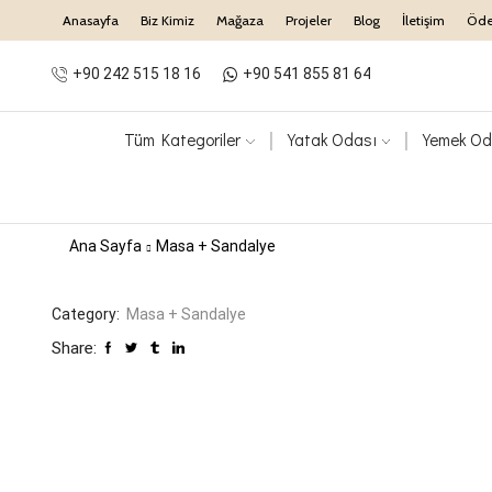
Anasayfa
Biz Kimiz
Mağaza
Projeler
Blog
İletişim
Öd
+90 242 515 18 16
+90 541 855 81 64
Tüm Kategoriler
Yatak Odası
Yemek Od
Ana Sayfa
Masa + Sandalye
Category:
Masa + Sandalye
Share: