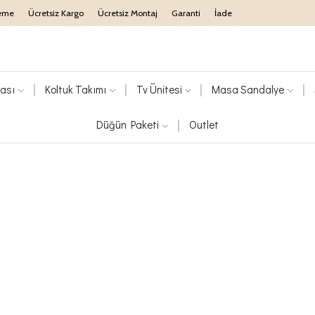
eme
Ücretsiz Kargo
Ücretsiz Montaj
Garanti
İade
ası
Koltuk Takımı
Tv Ünitesi
Masa Sandalye
Düğün Paketi
Outlet