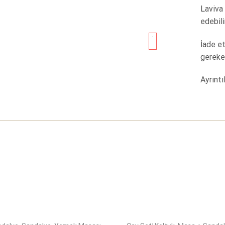
Laviva 
edebili
İade e
gereke
Ayrıntıl