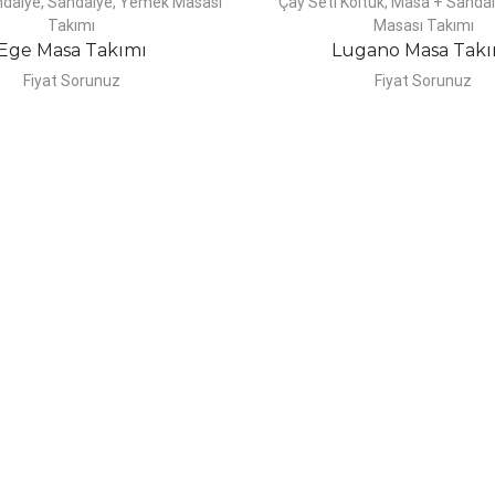
ndalye
,
Sandalye
,
Yemek Masası
Çay Seti Koltuk
,
Masa + Sanda
Takımı
Masası Takımı
Ege Masa Takımı
Lugano Masa Takı
Fiyat Sorunuz
Fiyat Sorunuz