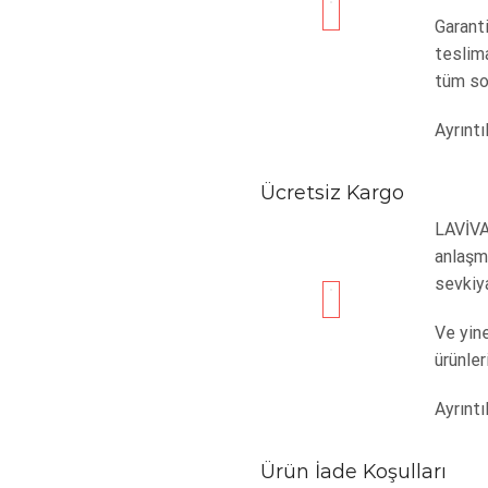
Garanti
teslim
tüm sor
Ayrıntıl
Ücretsiz Kargo
LAVİVA
anlaşma
sevkiya
Ve yine
ürünler
Ayrıntıl
Ürün İade Koşulları