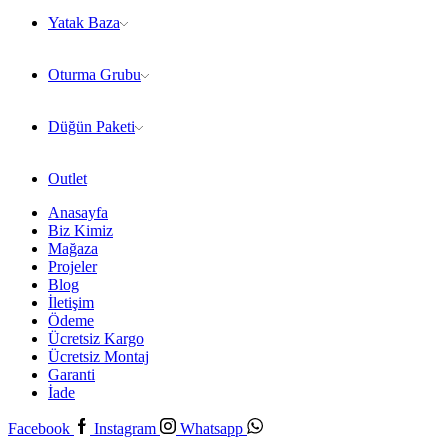
Yatak Baza
Oturma Grubu
Düğün Paketi
Outlet
Anasayfa
Biz Kimiz
Mağaza
Projeler
Blog
İletişim
Ödeme
Ücretsiz Kargo
Ücretsiz Montaj
Garanti
İade
Facebook
Instagram
Whatsapp