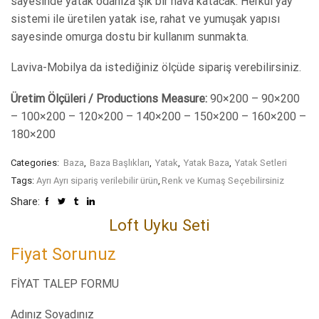
sayesinde yatak odanıza şık bir hava katacak. Herkül yay
sistemi ile üretilen yatak ise, rahat ve yumuşak yapısı
sayesinde omurga dostu bir kullanım sunmakta.
Laviva-Mobilya da istediğiniz ölçüde sipariş verebilirsiniz.
Üretim Ölçüleri / Productions Measure:
90×200 – 90×200
– 100×200 – 120×200 – 140×200 – 150×200 – 160×200 –
180×200
Categories:
Baza
,
Baza Başlıkları
,
Yatak
,
Yatak Baza
,
Yatak Setleri
Tags:
Ayrı Ayrı sipariş verilebilir ürün
,
Renk ve Kumaş Seçebilirsiniz
Share:
Loft Uyku Seti
Fiyat Sorunuz
FİYAT TALEP FORMU
Adınız Soyadınız