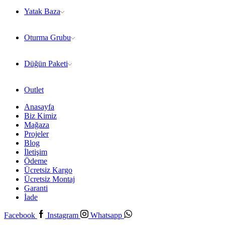
Yatak Baza
Oturma Grubu
Düğün Paketi
Outlet
Anasayfa
Biz Kimiz
Mağaza
Projeler
Blog
İletişim
Ödeme
Ücretsiz Kargo
Ücretsiz Montaj
Garanti
İade
Facebook
Instagram
Whatsapp