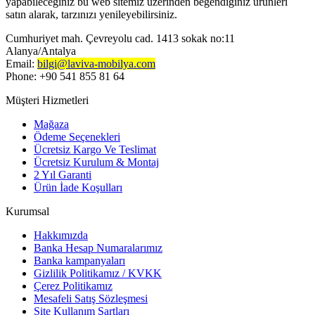
yapabileceğiniz bu web sitemiz üzerinden beğendiğiniz ürünleri
satın alarak, tarzınızı yenileyebilirsiniz.
Cumhuriyet mah. Çevreyolu cad. 1413 sokak no:11
Alanya/Antalya
Email:
bilgi@laviva-mobilya.com
Phone: +90 541 855 81 64
Müşteri Hizmetleri
Mağaza
Ödeme Seçenekleri
Ücretsiz Kargo Ve Teslimat
Ücretsiz Kurulum & Montaj
2 Yıl Garanti
Ürün İade Koşulları
Kurumsal
Hakkımızda
Banka Hesap Numaralarımız
Banka kampanyaları
Gizlilik Politikamız / KVKK
Çerez Politikamız
Mesafeli Satış Sözleşmesi
Site Kullanım Şartları