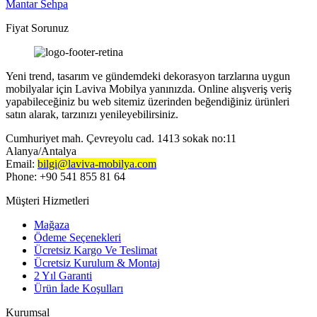
Mantar Sehpa
Fiyat Sorunuz
Yeni trend, tasarım ve gündemdeki dekorasyon tarzlarına uygun
mobilyalar için Laviva Mobilya yanınızda. Online alışveriş veriş
yapabileceğiniz bu web sitemiz üzerinden beğendiğiniz ürünleri
satın alarak, tarzınızı yenileyebilirsiniz.
Cumhuriyet mah. Çevreyolu cad. 1413 sokak no:11
Alanya/Antalya
Email:
bilgi@laviva-mobilya.com
Phone: +90 541 855 81 64
Müşteri Hizmetleri
Mağaza
Ödeme Seçenekleri
Ücretsiz Kargo Ve Teslimat
Ücretsiz Kurulum & Montaj
2 Yıl Garanti
Ürün İade Koşulları
Kurumsal