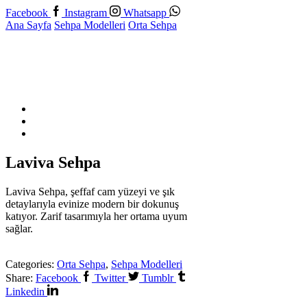
Facebook
Instagram
Whatsapp
Ana Sayfa
Sehpa Modelleri
Orta Sehpa
Laviva Sehpa
Laviva Sehpa, şeffaf cam yüzeyi ve şık
detaylarıyla evinize modern bir dokunuş
katıyor. Zarif tasarımıyla her ortama uyum
sağlar.
Categories:
Orta Sehpa
,
Sehpa Modelleri
Share:
Facebook
Twitter
Tumblr
Linkedin