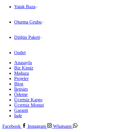
Yatak Baza
Oturma Grubu
Düğün Paketi
Outlet
Anasayfa
Biz Kimiz
Mağaza
Projeler
Blog
İletişim
Ödeme
Ücretsiz Kargo
Ücretsiz Montaj
Garanti
İade
Facebook
Instagram
Whatsapp