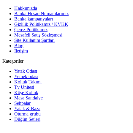
Hakkımızda
Banka Hesap Numaralarımız
Banka kampanyaları
Gizlilik Politikamız / KVKK
Çerez Politikamız
Mesafeli Satış Sözleşmesi
Site Kullanım Şartları
Blog
İletişim
Kategoriler
Yatak Odası
Yemek odası
Koltuk Takımı
Tv Ünitesi
Köşe Koltuk
Masa Sandalye
Sehpalar
Yatak & Baza
Oturma grubu
Düğün Setleri