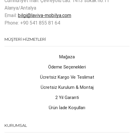
Cumhuriyet mah. Çevreyolu cad. 1413 sokak no:11
Alanya/Antalya
Email:
bilgi@laviva-mobilya.com
Phone: +90 541 855 81 64
MÜŞTERI HIZMETLERI
Mağaza
Ödeme Seçenekleri
Ücretsiz Kargo Ve Teslimat
Ücretsiz Kurulum & Montaj
2 Yıl Garanti
Ürün İade Koşulları
KURUMSAL