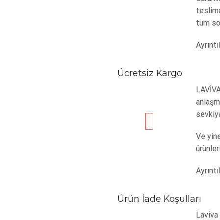
teslim
tüm sor
Ayrıntıl
Ücretsiz Kargo
LAVİVA
anlaşma
sevkiya
Ve yine
ürünler
Ayrıntıl
Ürün İade Koşulları
Laviva 