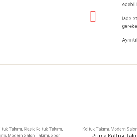
edebili
İade e
gereke
Ayrıntıl
ltuk Takımı
,
Klasik Koltuk Takımı
,
Koltuk Takımı
,
Modern Salon
ımı
,
Modern Salon Takımı
,
Spor
Puma Koltuk Tak