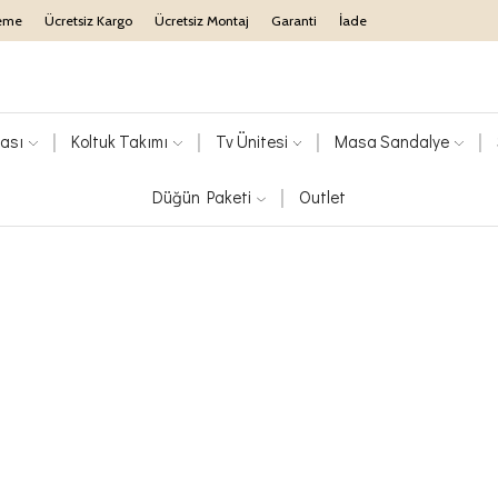
eme
Ücretsiz Kargo
Ücretsiz Montaj
Garanti
İade
ası
Koltuk Takımı
Tv Ünitesi
Masa Sandalye
Düğün Paketi
Outlet