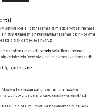
ontaj
 sınırlar içerisi için: teslimatlarımızda fiyat sınırlaması
zın tüm ürünlerimizin kurulumunu teslimatla birlikte aynı
retsiz
olarak gerçekleştiriyoruz.
bölge teslimatlarımızda
burada
belirtilen tutarlarda
 alışverişler için
ücretsiz
kurulum hizmeti verilmektedir.
ı bilgi için
tıklayınız..
 Mobilya tarafından satışı yapılan tüm mobilya
imiz 2 yıl boyunca garanti kapsamında yer almaktadır.
 süresi ürün teslimi itibari ile başlamaktadır.Ürünlerin