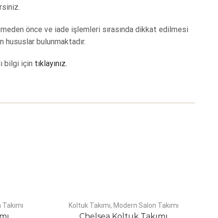
rsiniz.
tmeden önce ve iade işlemleri sırasında dikkat edilmesi
n hususlar bulunmaktadır.
ı bilgi için
tıklayınız.
 Takımı
Koltuk Takımı
,
Modern Salon Takımı
K
ımı
Chelsea Koltuk Takımı