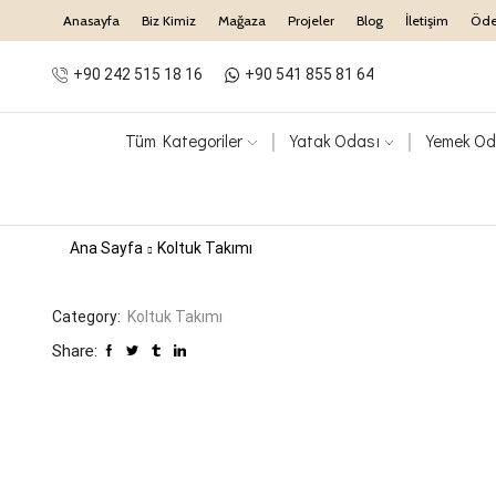
Anasayfa
Biz Kimiz
Mağaza
Projeler
Blog
İletişim
Öd
+90 242 515 18 16
+90 541 855 81 64
Tüm Kategoriler
Yatak Odası
Yemek Od
Ana Sayfa
Koltuk Takımı
Category:
Koltuk Takımı
Share: