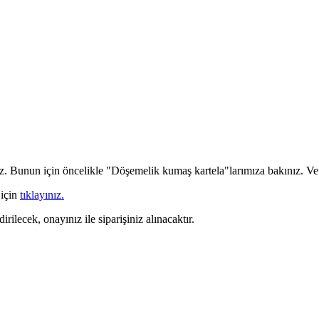
iz. Bunun için öncelikle "Döşemelik kumaş kartela"larımıza bakınız. Ve b
 için
tıklayınız.
irilecek, onayınız ile siparişiniz alınacaktır.