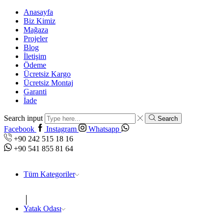
Anasayfa
Biz Kimiz
Mağaza
Projeler
Blog
İletişim
Ödeme
Ücretsiz Kargo
Ücretsiz Montaj
Garanti
İade
Search input
Search
Facebook
Instagram
Whatsapp
+90 242 515 18 16
+90 541 855 81 64
Tüm Kategoriler
Yatak Odası