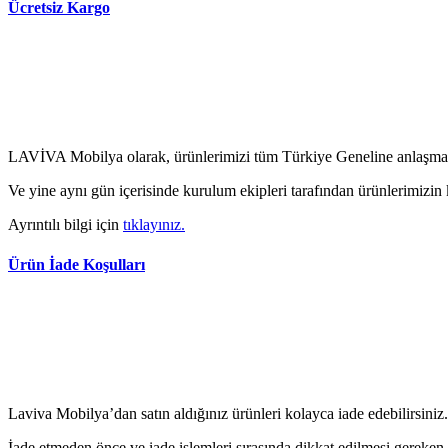
Ücretsiz Kargo
LAVİVA Mobilya olarak, ürünlerimizi tüm Türkiye Geneline anlaşmalı
Ve yine aynı gün içerisinde kurulum ekipleri tarafından ürünlerimizin
Ayrıntılı bilgi için
tıklayınız.
Ürün İade Koşulları
Laviva Mobilya’dan satın aldığınız ürünleri kolayca iade edebilirsiniz.
İade etmeden önce ve iade işlemleri sırasında dikkat edilmesi gereken