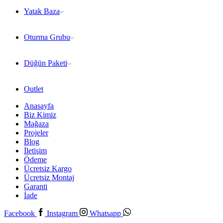
Yatak Baza
Oturma Grubu
Düğün Paketi
Outlet
Anasayfa
Biz Kimiz
Mağaza
Projeler
Blog
İletişim
Ödeme
Ücretsiz Kargo
Ücretsiz Montaj
Garanti
İade
Facebook
Instagram
Whatsapp