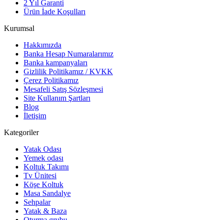
2 Yıl Garanti
Ürün İade Koşulları
Kurumsal
Hakkımızda
Banka Hesap Numaralarımız
Banka kampanyaları
Gizlilik Politikamız / KVKK
Çerez Politikamız
Mesafeli Satış Sözleşmesi
Site Kullanım Şartları
Blog
İletişim
Kategoriler
Yatak Odası
Yemek odası
Koltuk Takımı
Tv Ünitesi
Köşe Koltuk
Masa Sandalye
Sehpalar
Yatak & Baza
Oturma grubu