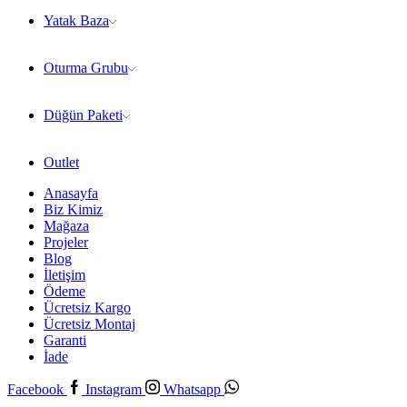
Yatak Baza
Oturma Grubu
Düğün Paketi
Outlet
Anasayfa
Biz Kimiz
Mağaza
Projeler
Blog
İletişim
Ödeme
Ücretsiz Kargo
Ücretsiz Montaj
Garanti
İade
Facebook
Instagram
Whatsapp