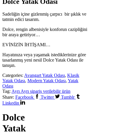
Dolce Yatak Odası
Sadeliğin içine gizlenmiş çarpıcı bir şıklık ve
tatmin edici tasarım.
Dolce, rengin albenisiyle konforun cazipliğini
bir araya getiriyor…
EVİNİZİN İHTİŞAMI…
Hayatınıza veya yaşamak istediklerinize göre
tasarlanmış yeni nesil Dolce Yatak Odası ile
tanışın.
Categories:
Avangart Yatak Odası
,
Klasik
Yatak Odası
,
Modern Yatak Odası
,
Yatak
Odası
Tag:
Ayrı Ayrı sipariş verilebilir ürün
Share:
Facebook
Twitter
Tumblr
Linkedin
Dolce
Yatak