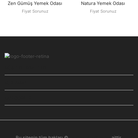
Zen Gümüş Yemek Odası
Natura Yemek Odası
Fiyat Sorunuz
Fiyat Sorunuz
MÜŞTERI HIZMETLERI
KURUMSAL
KATEGORILER
Bu sitenin tüm hakları ©
Laviva Mobilya 'ya
aittir.