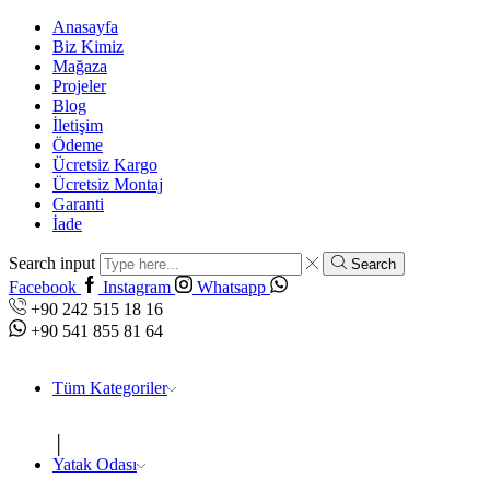
Anasayfa
Biz Kimiz
Mağaza
Projeler
Blog
İletişim
Ödeme
Ücretsiz Kargo
Ücretsiz Montaj
Garanti
İade
Search input
Search
Facebook
Instagram
Whatsapp
+90 242 515 18 16
+90 541 855 81 64
Tüm Kategoriler
Yatak Odası