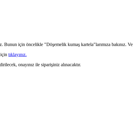
iz. Bunun için öncelikle "Döşemelik kumaş kartela"larımıza bakınız. Ve b
 için
tıklayınız.
irilecek, onayınız ile siparişiniz alınacaktır.